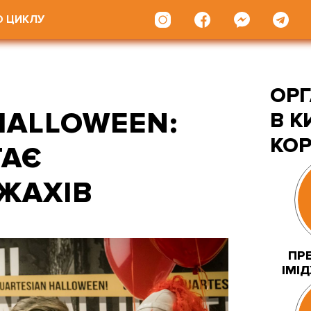
О ЦИКЛУ
ОР
HALLOWEEN:
В К
КО
ТАЄ
ЖАХІВ
ПРЕ
ІМІ