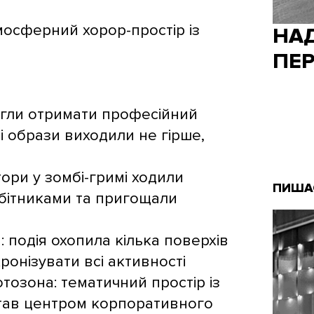
осферний хорор-простір із
НА
ПЕР
могли отримати професійний
і образи виходили не гірше,
ори у зомбі-гримі ходили
ПИША
обітниками та пригощали
: подія охопила кілька поверхів
ронізувати всі активності
тозона: тематичний простір із
став центром корпоративного