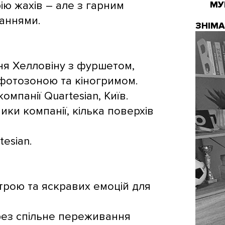
ію жахів – але з гарним
МУ
аннями.
ЗНІМ
ня Хелловіну з фуршетом,
фотозоною та кіногримом.
компанії Quartesian, Київ.
ики компанії, кілька поверхів
tesian.
трою та яскравих емоцій для
рез спільне переживання