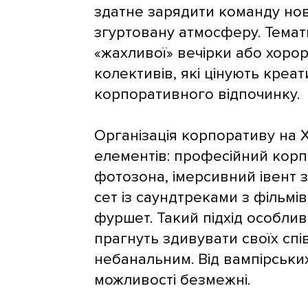
здатне зарядити команду но
згуртовану атмосферу. Темат
«жахливої» вечірки або хорор
колективів, які цінують креат
корпоративного відпочинку.
Організація корпоративу на 
елементів: професійний корп
фотозона, імерсивний івент з
сет із саундтреками з фільмів
фуршет. Такий підхід особлив
прагнуть здивувати своїх спі
небанальним. Від вампірських
можливості безмежні.