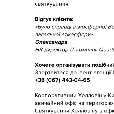
святкування
Відгук клієнта:
«Було справді атмосферно! Всі 
загальної атмосфери»
Олександра
HR-директор
IT-компанії Quart
Хочете організувати подібни
Звертайтеся до івент-агенції
+38 (067) 443-04-65
Корпоративний Хелловін у К
звичайний офіс на територію 
Святкування Хелловіну в офі