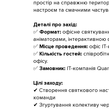
простір на справжню територ
настроєм та смачними частув
Деталі про захід:
✅
Формат:
офісне святкуван
аніматорами, інтерактивною 
✅
Місце проведення:
офіс IT-
✅
Кількість гостей:
співробітн
офісу.
✅
Замовник:
IT-компанія Quar
Цілі заходу:
✔ Створення святкового нас
команди
✔ Згуртування колективу че