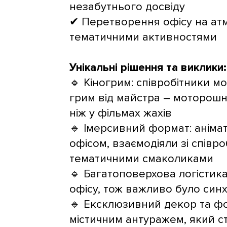
незабутнього досвіду
✔ Перетворення офісу на атм
тематичними активностями
Унікальні рішення та виклики:
🔹 Кіногрим: співробітники 
грим від майстра – моторошн
ніж у фільмах жахів
🔹 Імерсивний формат: анімат
офісом, взаємодіяли зі співр
тематичними смаколиками
🔹 Багатоповерхова логістика
офісу, тож важливо було синх
🔹 Ексклюзивний декор та фо
містичним антуражем, який 