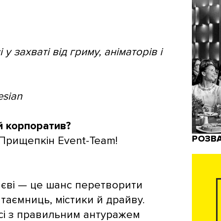
у захваті від гриму, аніматорів і
esian
й корпоратив?
РОЗВ
 Прищепкін Event-Team!
иєві — це шанс перетворити
таємниць, містики й драйву.
сі з правильним антуражем