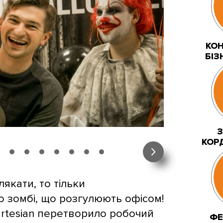
КОН
БІЗ
З
КОР
якати, то тільки
 зомбі, що розгулюють офісом!
rtesian перетворило робочий
ФЕ