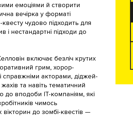
вими емоціями й створити
ична вечірка у форматі
-квесту чудово підходить для
ив і нестандартні підходи до
Хелловін включає безліч крутих
оративний грим, хорор-
і справжніми акторами, діджей-
 жахів та навіть тематичний
о до вподоби ІТ-компаніям, які
вробітників чимось
 вікторин до зомбі-квестів —