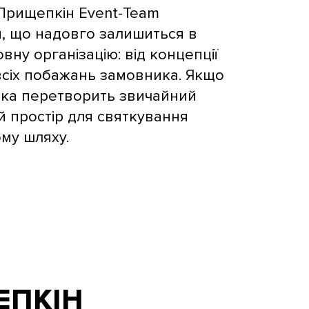
ї Прищепкін Event-Team
, що надовго залишиться в
вну організацію: від концепції
 всіх побажань замовника. Якщо
 яка перетворить звичайний
й простір для святкування
му шляху.
ЕПКІН