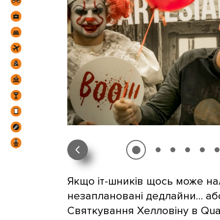
Якщо іт-шників щось може нал
незаплановані дедлайни… або
Святкування Хелловіну в Qua