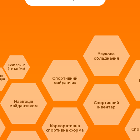
Звукове
обладнання
Кейтеринг
(легка їжа)
нг
Спортивний
ція
майданчик
Навігація
Спортивний
майданчиком
інвентар
Корпоративна
Спо
спортивна форма