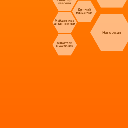
класами
Дитячий
майданчик
Майданчик з
активностями
Нагороди
Аніматори
в костюмах