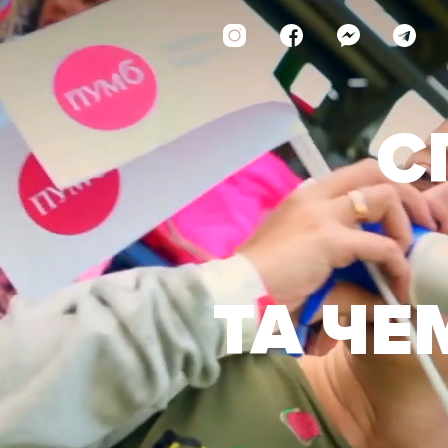
С
ТА ЧЕ