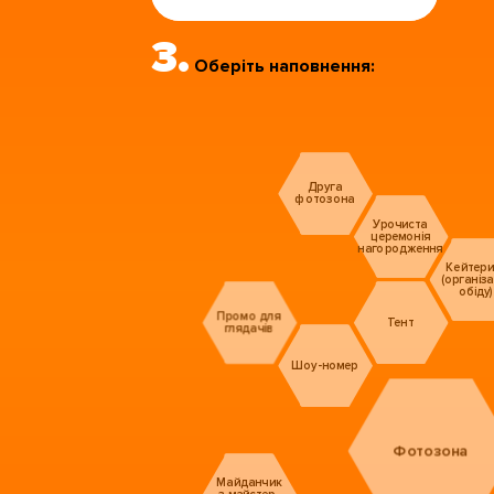
3.
Оберіть наповнення:
Друга
фотозона
Урочиста
церемонія
нагородження
Кейтери
(організа
обіду)
Промо для
Тент
глядачів
Шоу-номер
Фотозона
Майданчик
з майстер-