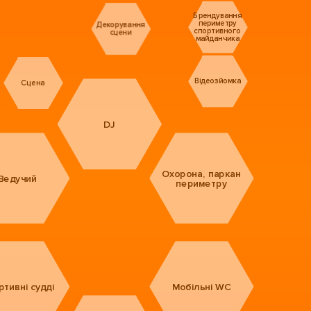
Брендування
периметру
Декорування
спортивного
сцени
майданчика
Відеозйомка
Сцена
DJ
Охорона, паркан
Ведучий
периметру
ртивні судді
Мобільні WC