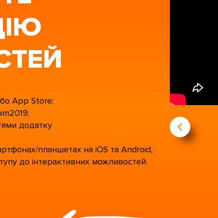
ЦІЮ
СТЕЙ
або App Store;
mim2019;
тями додатку
ртфонах/планшетах на iOS та Android,
ступу до інтерактивних можливостей.