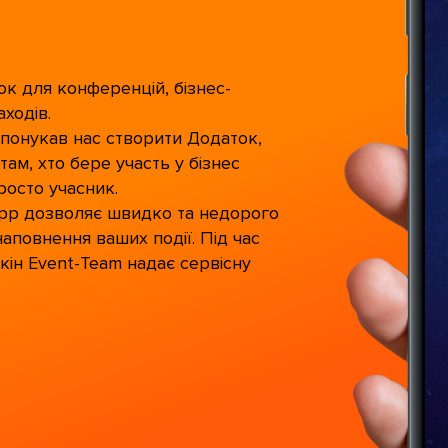
ок для конференцій, бізнес-
аходів.
спонукав нас створити Додаток,
там, хто бере участь у бізнес
росто учасник.
App дозволяє швидко та недорого
наповнення ваших події. Під час
ін Event-Team надає сервісну