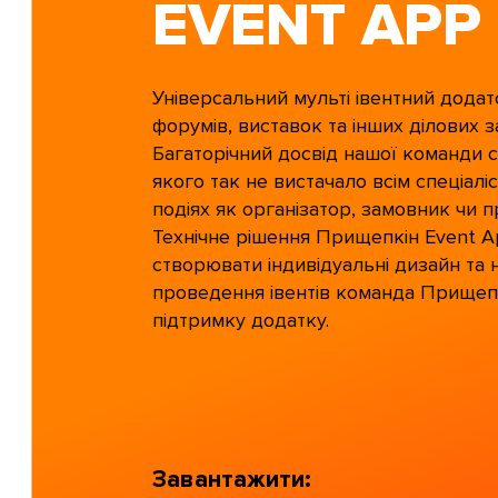
EVENT APP
Універсальний мульті івентний додат
форумів, виставок та інших ділових з
Багаторічний досвід нашої команди 
якого так не вистачало всім спеціаліс
подіях як організатор, замовник чи п
Технічне рішення Прищепкін Event 
створювати індивідуальні дизайн та 
проведення івентів команда Прищепк
підтримку додатку.
Завантажити: