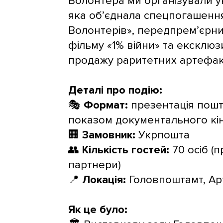
Волонтера ми організували у
яка об’єднала спецпогашенн
Волонтерів», передпрем’єрн
фільму «1% війни» та ексклюз
продажу раритетних артефакт
Деталі про подію:
🎭
Формат:
презентація пошт
показом документального кі
🏢
Замовник:
Укрпошта
👥
Кількість гостей:
70 осіб (
партнери)
📍
Локація:
Головпоштамт, Ар
Як це було: