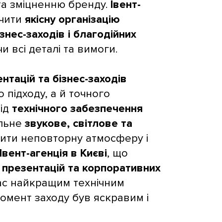
та зміцненню бренду.
Івент-
чити
якісну організацію
знес-заходів і благодійних
и всі деталі та вимоги.
нтацій та бізнес-заходів
підходу, а й точного
Від
технічного забезпечення
ильне
звукове, світлове та
ити неповторну атмосферу і
Івент-агенція в Києві
, що
ї презентацій та корпоративних
ас найкращим технічним
омент заходу був яскравим і