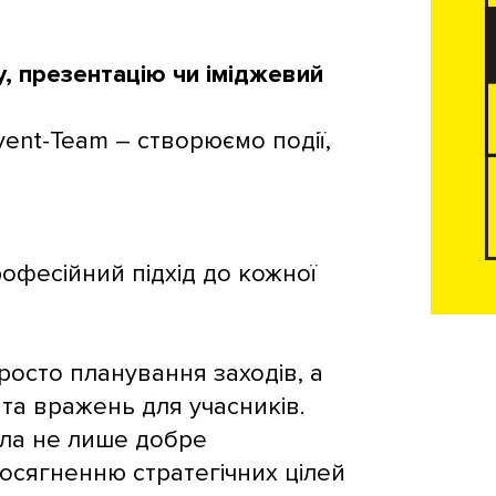
у, презентацію чи іміджевий
ent-Team – створюємо події,
рофесійний підхід до кожної
росто планування заходів, а
та вражень для учасників.
ула не лише добре
досягненню стратегічних цілей