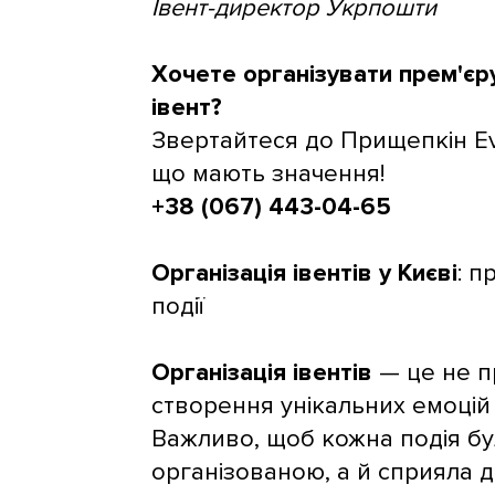
Івент-директор Укрпошти
Хочете організувати прем'єр
івент?
Звертайтеся до Прищепкін Ev
що мають значення!
+38 (067) 443-04-65
Організація івентів у Києві
: п
події
Організація івентів
— це не п
створення унікальних емоцій 
Важливо, щоб кожна подія б
організованою, а й сприяла 