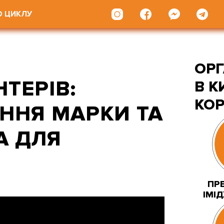
О ЦИКЛУ
ОР
ТЕРІВ:
В К
КО
ННЯ МАРКИ ТА
А ДЛЯ
ПРЕ
ІМІ