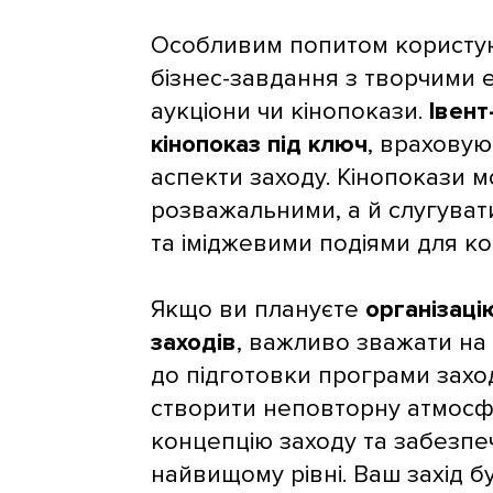
Особливим попитом користуют
бізнес-завдання з творчими е
аукціони чи кінопокази.
Івент
кінопоказ під ключ
, враховуюч
аспекти заходу. Кінопокази м
розважальними, а й слугува
та іміджевими подіями для ко
Якщо ви плануєте
організаці
заходів
, важливо зважати на 
до підготовки програми захо
створити неповторну атмосфе
концепцію заходу та забезпе
найвищому рівні. Ваш захід б