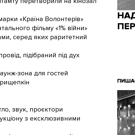
тамту перетворили на кінозал
НА
марки «Країна Волонтерів»
ПЕР
тального фільму «1% війни»
тами, серед яких раритетний
овід, підібраний під дух
аунж-зона для гостей
ПИША
Прищепкін
тло, звук, проєктори
 аукціону з ексклюзивними