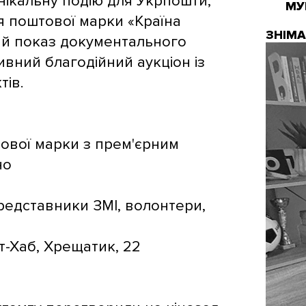
нікальну подію для Укрпошти,
МУ
я поштової марки «Країна
ЗНІМ
ий показ документального
ивний благодійний аукціон із
ів.
ової марки з прем'єрним
но
представники ЗМІ, волонтери,
т-Хаб, Хрещатик, 22