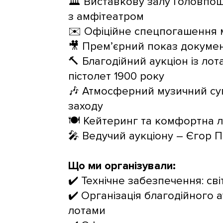
🏛 Виставкову залу Головпош
з амфітеатром
✉️ Офіційне спецпогашення 
🎥 Прем’єрний показ докумен
🔨 Благодійний аукціон із ло
пістолет 1900 року
🎶 Атмосферний музичний супр
заходу
🍽 Кейтеринг та комфортна л
🎤 Ведучий аукціону – Єгор 
Що ми організували:
✔️ Технічне забезпечення: сві
✔️ Організація благодійного
лотами