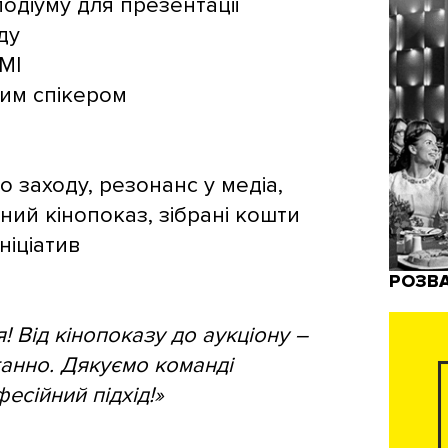
одіуму для презентації
ду
МІ
ним спікером
о заходу, резонанс у медіа,
сний кінопоказ, зібрані кошти
ніціатив
РОЗВ
! Від кінопоказу до аукціону –
анно. Дякуємо команді
есійний підхід!»