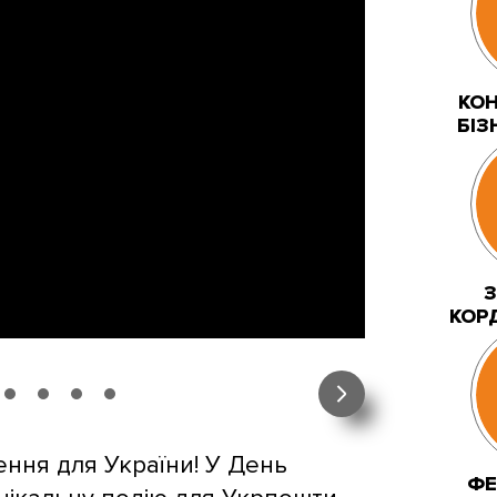
КОН
БІЗ
З
КОР
ення для України! У День
ФЕ