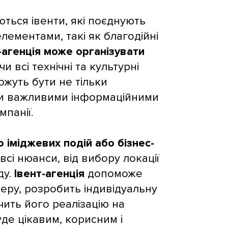
ься івенти, які поєднують
лементами, такі як благодійні
-агенція може організувати
и всі технічні та культурні
ожуть бути не тільки
ти важливими інформаційними
мпанії.
ю іміджевих подій або бізнес-
всі нюанси, від вибору локації
ду.
Івент-агенція
допоможе
ру, розробить індивідуальну
чить його реалізацію на
уде цікавим, корисним і