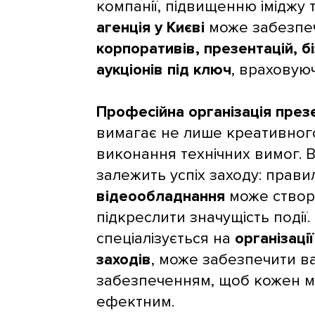
компанії, підвищенню іміджу 
агенція у Києві
може забезпе
корпоративів, презентацій, бі
аукціонів під ключ
, враховуюч
Професійна організація презе
вимагає не лише креативного 
виконання технічних вимог. 
залежить успіх заходу: прав
відеообладнання
може створ
підкреслити значущість події.
спеціалізується на
організаці
заходів
, може забезпечити в
забезпеченням, щоб кожен м
ефектним.