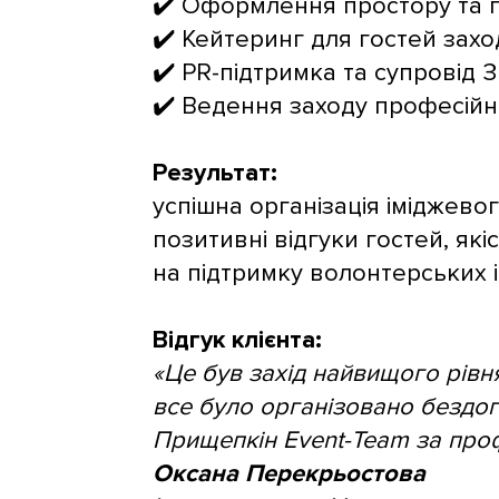
✔️ Оформлення простору та п
✔️ Кейтеринг для гостей захо
✔️ PR-підтримка та супровід З
✔️ Ведення заходу професій
Результат:
успішна організація іміджевог
позитивні відгуки гостей, які
на підтримку волонтерських і
Відгук клієнта:
«Це був захід найвищого рівня
все було організовано бездог
Прищепкін Event-Team за проф
Оксана Перекрьостова