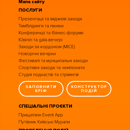
Мапа сайту
ПОСЛУГИ
Презентації та іміджеві заходи
Тимбілдинги та пікніки
Конференції та бізнес-форуми
Ювілеї та gala-вечері
Заходи за кордоном (MICE)
Новорічні вечірки
Фестивалі та муніципальні заходи
Спортивні заходи та чемпіонати
Студія подкастів та стрімінгів
ЗАПОВНИТИ
КОНСТРУКТОР
БРІФ
ПОДІЙ
СПЕЦІАЛЬНІ ПРОЄКТИ
Прищепкін Event App
Путівник Київські Мурали