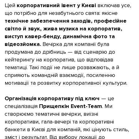
Цей
корпоративний івент у Києві
включав усе,
що потрібно для незабутнього свята: якісне
технічне забезпечення заходів, професійне
світло й звук, жива музика на корпоратив,
виступ кавер-бенду, динамічна фото та
відеозйомка.
Вечірка для компанії була
продумана до дрібниць — від сценарію до
кейтерингу на корпоратив, що відповідав
тематиці. Такі події не лише розважають, а й
сприяють командній взаємодії, посиленню
мотивації та розвитку корпоративної культури.
Організація корпоративу під ключ
— це
спеціалізація
Прищепкін Event-Team
. Ми
створюємо тематичні вечірки, виїзні
корпоративи, гала-вечері та корпоративні
банкети в Києві для компаній, які цінують стиль,
зміст і результат. Від вибору локації до