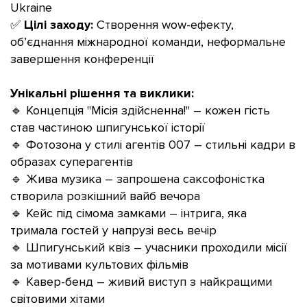
Ukraine
✅
Цілі заходу:
Створення wow-ефекту,
об’єднання міжнародної команди, неформальне
завершення конференції
Унікальні рішення та виклики:
🔹 Концепція "Місія здійсненна!" – кожен гість
став частиною шпигунської історії
🔹 Фотозона у стилі агентів 007 – стильні кадри в
образах суперагентів
🔹 Жива музика – запрошена саксофоністка
створила розкішний вайб вечора
🔹 Кейс під сімома замками – інтрига, яка
тримала гостей у напрузі весь вечір
🔹 Шпигунський квіз – учасники проходили місії
за мотивами культових фільмів
🔹 Кавер-бенд – живий виступ з найкращими
світовими хітами