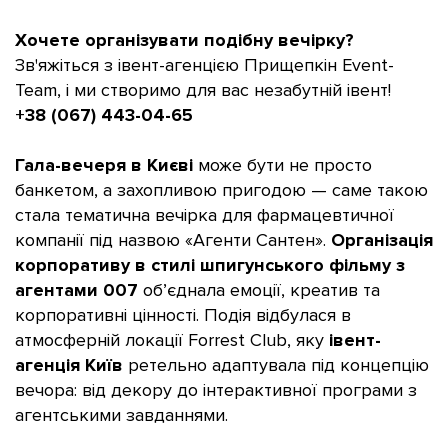
Хочете організувати подібну вечірку?
Зв'яжіться з івент-агенцією Прищепкін Event-
Team, і ми створимо для вас незабутній івент!
+38 (067) 443-04-65
Гала-вечеря в Києві
може бути не просто
банкетом, а захопливою пригодою — саме такою
стала тематична вечірка для фармацевтичної
компанії під назвою «Агенти Сантен».
Організація
корпоративу в стилі шпигунського фільму з
агентами 007
об’єднала емоції, креатив та
корпоративні цінності. Подія відбулася в
атмосферній локації Forrest Club, яку
івент-
агенція Київ
ретельно адаптувала під концепцію
вечора: від декору до інтерактивної програми з
агентськими завданнями.