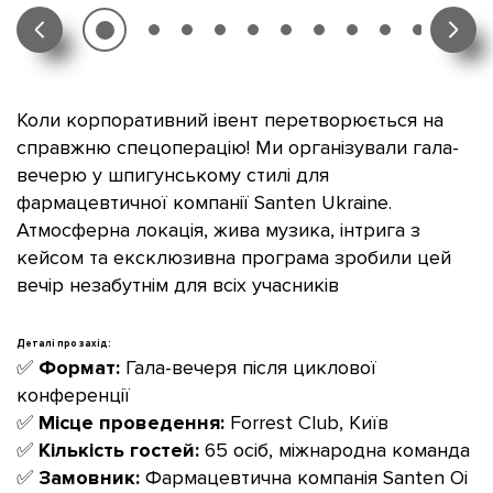
Коли корпоративний івент перетворюється на
справжню спецоперацію! Ми організували гала-
вечерю у шпигунському стилі для
фармацевтичної компанії Santen Ukraine.
Атмосферна локація, жива музика, інтрига з
кейсом та ексклюзивна програма зробили цей
вечір незабутнім для всіх учасників
Деталі про захід:
✅
Формат:
Гала-вечеря після циклової
конференції
✅
Місце проведення:
Forrest Club, Київ
✅
Кількість гостей:
65 осіб, міжнародна команда
✅
Замовник:
Фармацевтична компанія Santen Oi