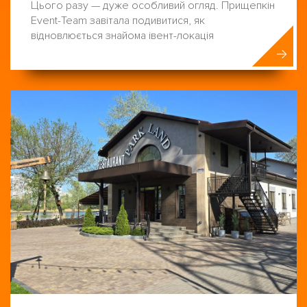
Цього разу — дуже особливий огляд. Прищепкін
Event-Team завітала подивитися, як
відновлюється знайома івент-локація