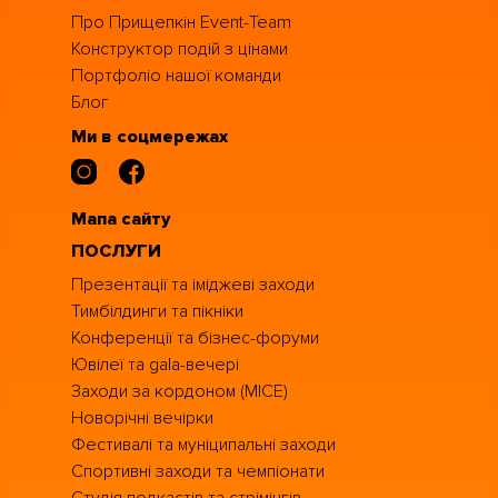
Про Прищепкін Event-Team
Конструктор подій з цінами
Портфоліо нашої команди
Блог
Ми в соцмережах
Мапа сайту
ПОСЛУГИ
Презентації та іміджеві заходи
Тимбілдинги та пікніки
Конференції та бізнес-форуми
Ювілеї та gala-вечері
Заходи за кордоном (MICE)
Новорічні вечірки
Фестивалі та муніципальні заходи
Спортивні заходи та чемпіонати
Студія подкастів та стрімінгів