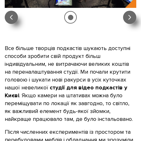
Все більше творців подкастів шукають доступні
способи зробити свій продукт більш
індивідуальним, не витрачаючи великих коштів
на переналаштування студії. Ми почали крутити
головою і шукати нові ракурси в усіх куточках
нашої невеликої
студії для відео подкастів у
Києві
. Якщо камери на штативах можна було
переміщувати по локації як завгодно, то світло,
як важливий елемент будь-якої зйомки,
найкраще працювало там, де було інстальовано.
Після численних експериментів із простором та
перебудовами меблів і обладнання ми зрозуміли,