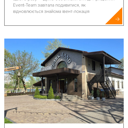
Event-Team завітала подивитися, як
відновлюється знайома івент-локація