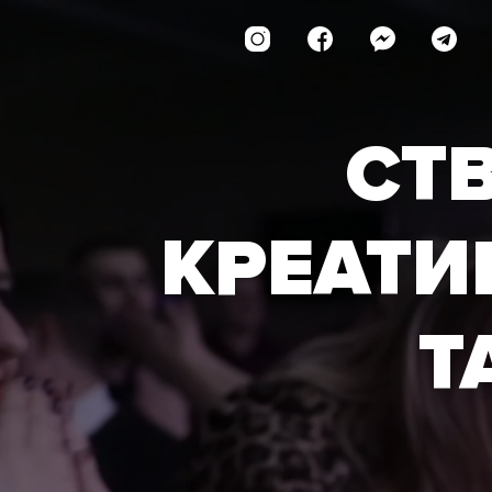
СТ
КРЕАТИ
Т