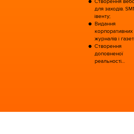
Створення вебс
для заходів. S
івенту;
Видання
корпоративних
журналів і газет
Створення
доповненої
реальності…