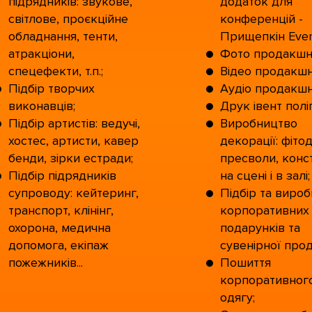
підрядників: звукове,
додаток для
світлове, проєкційне
конференцій -
обладнання, тенти,
Прищепкін Even
атракціони,
Фото продакшн
спецефекти, т.п.;
Відео продакшн
Підбір творчих
Аудіо продакшн
виконавців;
Друк івент поліг
Підбір артистів: ведучі,
Виробництво
хостес, артисти, кавер
декорації: фіто
бенди, зірки естради;
пресволи, конст
Підбір підрядників
на сцені і в залі;
супроводу: кейтеринг,
Підбір та виро
транспорт, клінінг,
корпоративних
охорона, медична
подарунків та
допомога, екіпаж
сувенірної прод
пожежників...
Пошиття
корпоративног
одягу;