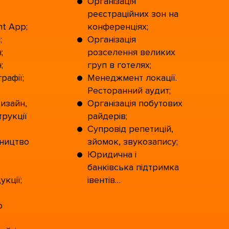
Організація
реєстраційних зон на
t App;
конференціях;
;
Організація
;
розселення великих
;
груп в готелях;
рафії;
Менеджмент локації.
Ресторанний аудит;
дизайн,
Організація побутових
рукції
райдерів;
Супровід репетицій,
бництво
зйомок, звукозапису;
Юридична і
банківська підтримка
укції;
івентів…
о