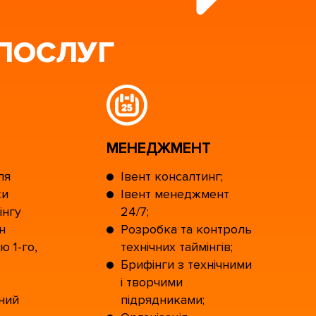
 ПОСЛУГ
МЕНЕДЖМЕНТ
ля
Івент консалтинг;
ки
Івент менеджмент
інгу
24/7;
н
Розробка та контроль
ю 1-го,
технічних таймінгів;
Брифінги з технічними
і творчими
ний
підрядниками;