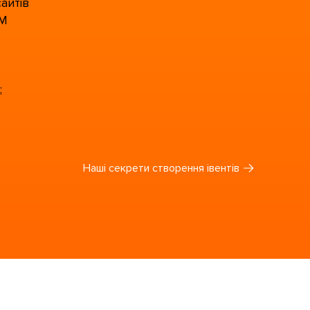
айтів
MM
;
Наші секрети створення івентів