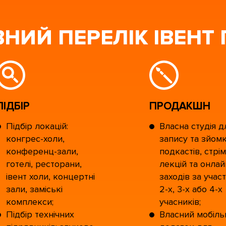
НИЙ ПЕРЕЛІК ІВЕНТ
ПІДБІР
ПРОДАКШН
Підбір локацій:
Власна студія д
конгрес-холи,
запису та зйом
конференц-зали,
подкастів, стрім
готелі, ресторани,
лекцій та онлай
івент холи, концертні
заходів за участ
зали, заміські
2-х, 3-х або 4-х
комплекси;
учасників;
Підбір технічних
Власний мобіль